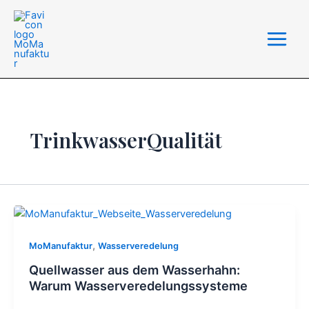
Zum
Inhalt
springen
TrinkwasserQualität
,
MoManufaktur
Wasserveredelung
Quellwasser aus dem Wasserhahn:
Warum Wasserveredelungssysteme